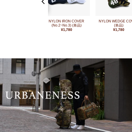
追
追
加
加
+
+
FIDLOCK PUTTER
NYLON IRON COVER
NYLON WEDGE CO
COVER CATCHER
(No.2~No.3) (単品)
(単品)
¥
2,900
¥
1,780
¥
1,780