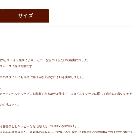
サイズ
な磁力とスライド機構により、カバーを近づけるだけで確実にロック。
スムーズに操作可能です。
中のスタイルにも自然に溶け込む上品な佇まいを実現しました。
能。
カートのベルトループにも装着できる2WAY仕様で、スタイルやシーンに応じて自在にお使いいただ
の心地よさへ。
分楽しむヤッピーたちに向けた「YUPPY QUOKKA」。
踏襲された、異素材の組み合わせで魅せる”LUXE LEATHER CORDURA COLLECTION”