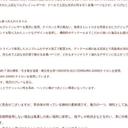
で配された上品なフルグレインレザーや、クールで上品な光沢が目を引く金属パーツなどが、さりげな
を放つ大人のスタイル
ルグレインレザーを贅沢に使用。ナイロンと革の風合い、無骨さとレトロさを同居させたラグジュ
ンドを取り入れたシックなデザインを追求し、機能性やディテールまでこだわり抜いた逸品をお届
トラインで表現したエンブレムがデボス加工で配置され、ディテール感のある見栄えで高級感を演
、控えめで上品な光沢感で魅せる金属パーツが、どれもオリジナリティ溢れるデザインに仕上がっ
 倍の摩耗・引き裂き強度・耐久性を持つINVISTA 社の CORDURA 1000Dナイロンを使用。
DURA® 1000D ナイロンを使用しています。
ます。雨天のプレーも安心。
ことで
クッション性を高め、ヘッドに傷がつきにくい構造になっています。
ど具合がございますが、革自体が持っている独特の素材感です。魅力の一つ、個性としてあ
長期間使用しない場合は風通しの良い場所に保管し、陰干しや乾拭きなどを行い、革に付着
す。