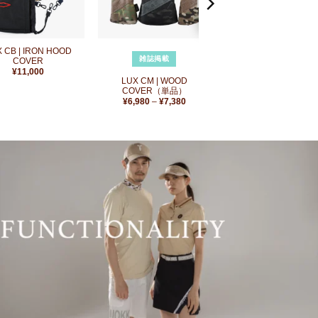
追
追
加
加
+
 CB | IRON HOOD
雑誌掲載
COVER
¥
11,000
LUX CM | WOOD
COVER（単品）
価
¥
6,980
–
¥
7,380
格
帯:
¥6,980
–
¥7,380