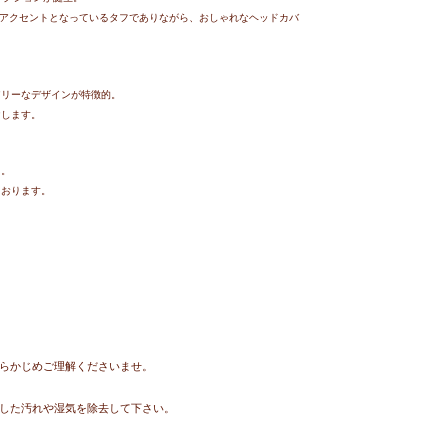
くアクセントとなっている
タフでありながら、おしゃれなヘッドカバ
アリーなデザインが特徴的。
けします。
出。
ております。
らかじめご理解くださいませ。
した汚れや湿気を除去して下さい。