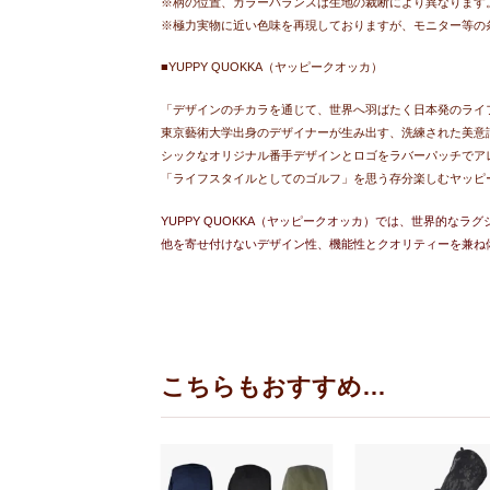
※柄の位置、カラーバランスは生地の裁断により異なります
※極力実物に近い色味を再現しておりますが、モニター等の
■YUPPY QUOKKA（ヤッピークオッカ）
「デザインのチカラを通じて、世界へ羽ばたく日本発のライ
東京藝術大学出身のデザイナーが生み出す、洗練された美意
シックなオリジナル番手デザインとロゴをラバーパッチでア
「ライフスタイルとしてのゴルフ」を思う存分楽しむヤッピ
YUPPY QUOKKA（ヤッピークオッカ）では、世界的
他を寄せ付けないデザイン性、機能性とクオリティーを兼ね
こちらもおすすめ…