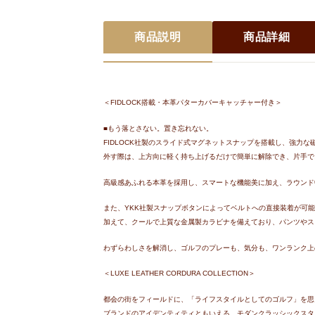
商品説明
商品詳細
＜FIDLOCK搭載・本革パターカバーキャッチャー付き＞
■もう落とさない。置き忘れない。
FIDLOCK社製のスライド式マグネットスナップを搭載し、強力
外す際は、上方向に軽く持ち上げるだけで簡単に解除でき、片手で
高級感あふれる本革を採用し、スマートな機能美に加え、ラウンド
また、YKK社製スナップボタンによってベルトへの直接装着が可
加えて、クールで上質な金属製カラビナを備えており、パンツやス
わずらわしさを解消し、ゴルフのプレーも、気分も、ワンランク上
＜LUXE LEATHER CORDURA COLLECTION＞
都会の街をフィールドに、「ライフスタイルとしてのゴルフ」を思う存
ブランドのアイデンティティともいえる、モダンクラッシックスタイルから