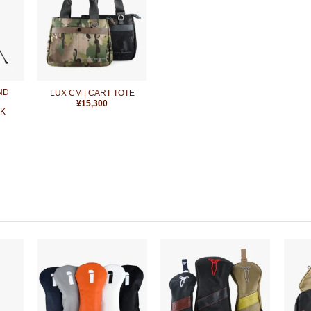
お
お
気
気
に
に
入
入
り
り
に
に
追
追
加
加
+
AND
LUX CM | CART TOTE
¥
15,300
CK
お
お
お
気
気
気
に
に
に
入
入
入
り
り
り
に
に
に