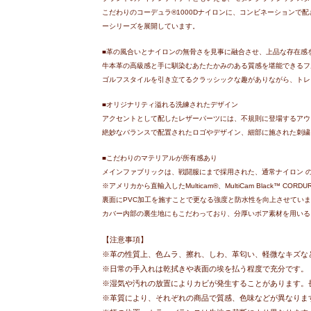
こだわりのコーデュラ®1000Dナイロンに、コンビネーション
ーシリーズを展開しています。
■革の風合いとナイロンの無骨さを見事に融合させ、上品な存在感
牛本革の高級感と手に馴染むあたたかみのある質感を堪能できるフ
ゴルフスタイルを引き立てるクラッシックな趣がありながら、トレ
■オリジナリティ溢れる洗練されたデザイン
アクセントとして配したレザーパーツには、不規則に登場するアウ
絶妙なバランスで配置されたロゴやデザイン、細部に施された刺繍
■こだわりのマテリアルが所有感あり
メインファブリックは、戦闘服にまで採用された、通常ナイロン の約 7
※アメリカから直輸入したMulticam®、MultiCam Black™ COR
裏面にPVC加工を施すことで更なる強度と防水性を向上させてい
カバー内部の裏生地にもこだわっており、分厚いボア素材を用いる
【注意事項】
※革の性質上、色ムラ、擦れ、しわ、革匂い、軽微なキズな
※日常の手入れは乾拭きや表面の埃を払う程度で充分です。
※湿気や汚れの放置によりカビが発生することがあります。
※革質により、それぞれの商品で質感、色味などが異なりま