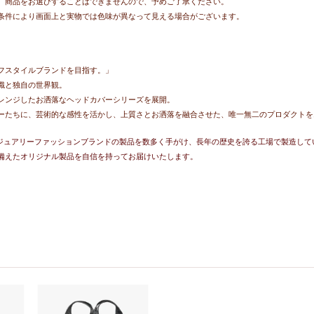
。商品をお選びすることはできませんので、予めご了承ください。
条件により画面上と実物では色味が異なって見える場合がございます。
フスタイルブランドを目指す。」
識と独自の世界観。
レンジしたお洒落なヘッドカバーシリーズを展開。
ーたちに、芸術的な感性を活かし、上質さとお洒落を融合させた、唯一無二のプロダクトを
なラグジュアリーファッションブランドの製品を数多く手がけ、長年の歴史を誇る工場で製造して
備えたオリジナル製品を自信を持ってお届けいたします。