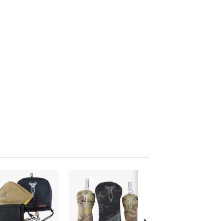
お
お
気
気
に
に
入
入
り
り
に
に