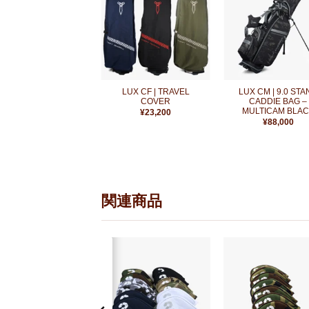
お
気
に
入
り
に
追
加
+
+
LUX CF | TRAVEL
LUX CM | 9.0 ST
COVER
CADDIE BAG –
MULTICAM BLA
¥
23,200
¥
88,000
関連商品
お
お
気
気
に
に
入
入
り
り
に
に