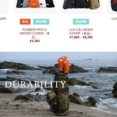
追
追
追
加
加
加
+
+
+
VER
LUX
新色
雑誌掲載
雑誌掲載
RUBBER PATCH
LUX CB | WOOD
DRIVER COVER（単
COVER（単品）
品）
価
¥
7,980
–
¥
8,380
格
¥
4,380
帯:
¥7,980
–
¥8,380