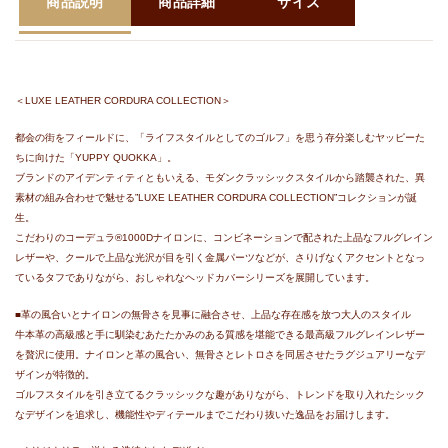
商品説明
商品詳細
サイズ
＜LUXE LEATHER CORDURA COLLECTION＞
都会の街をフィールドに、「ライフスタイルとしてのゴルフ」を思う存分楽しむヤッピーた
ちに向けた「YUPPY QUOKKA」。
ブランドのアイデンティティともいえる、モダンクラッシックスタイルから踏襲された、異
素材の組み合わせで魅せる”LUXE LEATHER CORDURA COLLECTION”コレクションが誕
生。
こだわりのコーデュラ®1000Dナイロンに、コンビネーションで配された上品なフルグレイン
レザーや、クールで上品な光沢が目を引く金属パーツなどが、さりげなくアクセントとなっ
ているタフでありながら、おしゃれなヘッドカバーシリーズを展開しています。
■革の風合いとナイロンの無骨さを見事に融合させ、上品な存在感を放つ大人のスタイル
牛本革の高級感と手に馴染むあたたかみのある質感を堪能できる最高級フルグレインレザー
を贅沢に使用。ナイロンと革の風合い、無骨さとレトロさを同居させたラグジュアリーなデ
ザインが特徴的。
ゴルフスタイルを引き立てるクラッシックな趣がありながら、トレンドを取り入れたシック
なデザインを追求し、機能性やディテールまでこだわり抜いた逸品をお届けします。