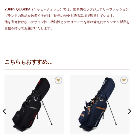
YUPPY QUOKKA（ヤッピークオッカ）では、世界的なラグジュアリーファッション
ブランドの製品を数多く手がけ、長年の歴史を誇る工場で製造しています。
他を寄せ付けないデザイン性、機能性とクオリティーを兼ね備えたオリジナル製品を
自信を持ってお届けいたします。
こちらもおすすめ…
お
お
気
気
に
に
入
入
り
り
に
に
追
追
加
加