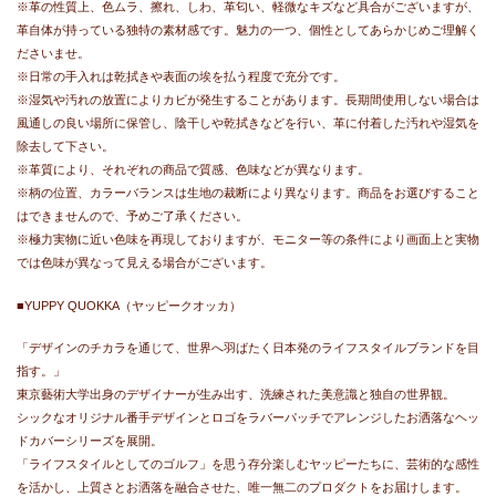
※革の性質上、色ムラ、擦れ、しわ、革匂い、軽微なキズなど具合がございますが、
革自体が持っている独特の素材感です。魅力の一つ、個性としてあらかじめご理解く
ださいませ。
※日常の手入れは乾拭きや表面の埃を払う程度で充分です。
※湿気や汚れの放置によりカビが発生することがあります。長期間使用しない場合は
風通しの良い場所に保管し、陰干しや乾拭きなどを行い、革に付着した汚れや湿気を
除去して下さい。
※革質により、それぞれの商品で質感、色味などが異なります。
※柄の位置、カラーバランスは生地の裁断により異なります。商品をお選びすること
はできませんので、予めご了承ください。
※極力実物に近い色味を再現しておりますが、モニター等の条件により画面上と実物
では色味が異なって見える場合がございます。
■YUPPY QUOKKA（ヤッピークオッカ）
「デザインのチカラを通じて、世界へ羽ばたく日本発のライフスタイルブランドを目
指す。」
東京藝術大学出身のデザイナーが生み出す、洗練された美意識と独自の世界観。
シックなオリジナル番手デザインとロゴをラバーパッチでアレンジしたお洒落なヘッ
ドカバーシリーズを展開。
「ライフスタイルとしてのゴルフ」を思う存分楽しむヤッピーたちに、芸術的な感性
を活かし、上質さとお洒落を融合させた、唯一無二のプロダクトをお届けします。