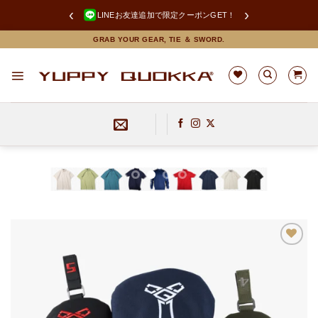
‹
›
LINEお友達追加で限定クーポンGET！
Skip
GRAB YOUR GEAR, TIE ＆ SWORD.
to
content
お気
に入
りに
追加