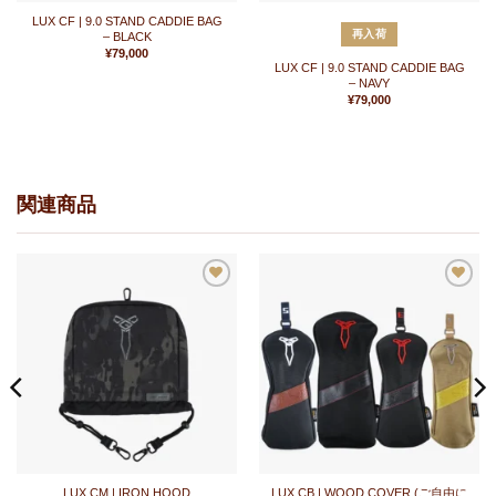
LUX CF | 9.0 STAND CADDIE BAG
再入荷
– BLACK
¥
79,000
LUX CF | 9.0 STAND CADDIE BAG
– NAVY
¥
79,000
関連商品
お
お
気
気
に
に
入
入
り
り
に
に
追
追
加
加
LUX CM | IRON HOOD
LUX CB | WOOD COVER (ご自由に