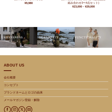
組み合わせ3〜4点セット)
¥
9,980
価
¥
23,000
–
¥
29,000
格
帯:
¥23,000
–
¥29,000
ABOUT US
会社概要
コンセプト
ブランドネームとロゴの由来
メールマガジン登録・解除