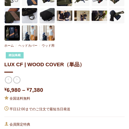
ホーム
/
ヘッドカバー
/
ウッド用
雑誌掲載
LUX CF | WOOD COVER（単品）
価
¥
6,980
–
¥
7,380
格
全国送料無料
帯:
¥6,980
平日12:00までのご注文で最短当日発送
–
¥7,380
会員限定特典