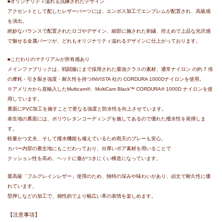
■オリジナリティ溢れる洗練されたデザイン
アクセントとして配したレザーパーツには、エンボス加工でエンブレムが配置され、高級感
を演出。
絶妙なバランスで配置されたロゴやデザイン、細部に施された刺繍、控えめで上品な光沢感
で魅せる金属パーツが、どれもオリジナリティ溢れるデザインに仕上がっております。
■こだわりのマテリアルが所有感あり
メインファブリックは、戦闘服にまで採用された最強クラスの素材、通常ナイロン の約 7 倍
の摩耗・引き裂き強度・耐久性を持つINVISTA 社の CORDURA 1000Dナイロンを使用。
※アメリカから直輸入したMulticam®、MultiCam Black™ CORDURA® 1000D ナイロンを使
用しています。
裏面にPVC加工を施すことで更なる強度と防水性を向上させています。
表生地の裏面には、ポリウレタンコーディングを施してあるので優れた撥水性を発揮しま
す。
軽量かつ丈夫、そして撥水機能も備えているため雨天のプレーも安心。
カバー内部の裏生地にもこだわっており、分厚いボア素材を用いることで
クッション性を高め、ヘッドに傷がつきにくい構造になっています。
最高級「フルグレインレザー」使用のため、独特の深みや味わいがあり、頑丈で耐久性に優
れています。
型押しなどの加工で、個性的でより幅広い革の表情を楽しめます。
【注意事項】