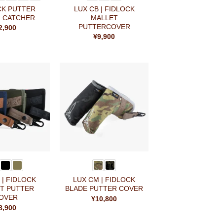
CK PUTTER
LUX CB | FIDLOCK
 CATCHER
MALLET
PUTTERCOVER
2,900
¥
9,900
お気
お気
に入
に入
りに
りに
追加
追加
+
 | FIDLOCK
LUX CM | FIDLOCK
T PUTTER
BLADE PUTTER COVER
OVER
¥
10,800
8,900