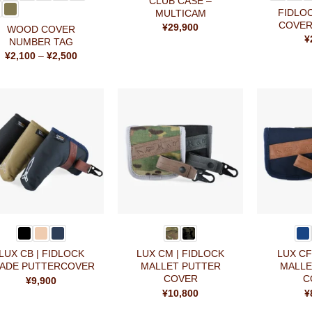
CLUB CASE –
FIDLO
MULTICAM
COVER
¥
29,900
WOOD COVER
¥
NUMBER TAG
価
¥
2,100
–
¥
2,500
格
帯:
¥2,100
–
¥2,500
お気
お気
に入
に入
りに
りに
追加
追加
+
+
LUX CB | FIDLOCK
LUX CM | FIDLOCK
LUX CF
LADE PUTTERCOVER
MALLET PUTTER
MALLE
COVER
C
¥
9,900
¥
10,800
¥