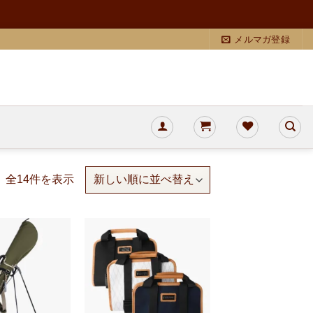
メルマガ登録
新
全14件を表示
し
い
順
お気
お気
に入
に入
りに
りに
追加
追加