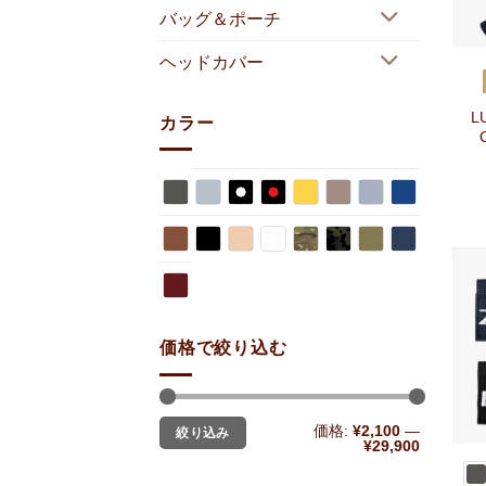
バッグ＆ポーチ
+
ヘッドカバー
L
カラー
価格で絞り込む
最
最
+
価格:
¥2,100
—
絞り込み
低
高
¥29,900
価
価
格
格