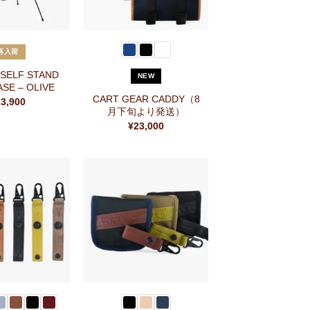
+
再入荷
 SELF STAND
NEW
SE – OLIVE
CART GEAR CADDY（8
23,900
月下旬より発送）
¥
23,000
お気
お気
に入
に入
りに
りに
追加
追加
+