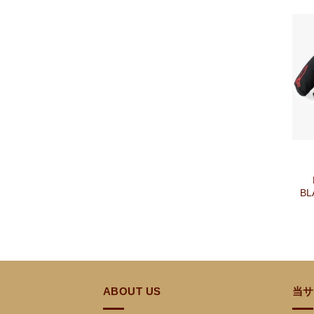
+
BL
ABOUT US
当サ