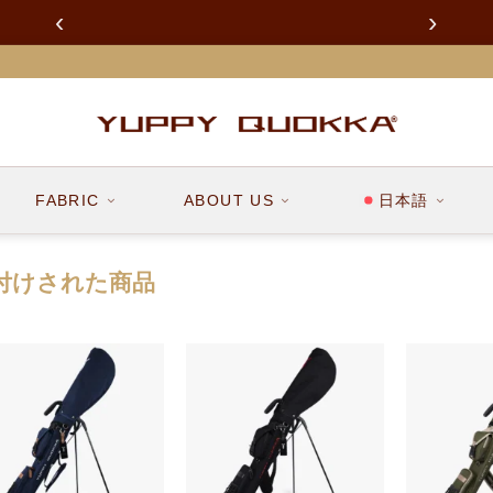
‹
›
重要
令和８年熊本地震に伴う配送への影響について
FABRIC
ABOUT US
日本語
タグ付けされた商品
お気
お気
に入
に入
りに
りに
追加
追加