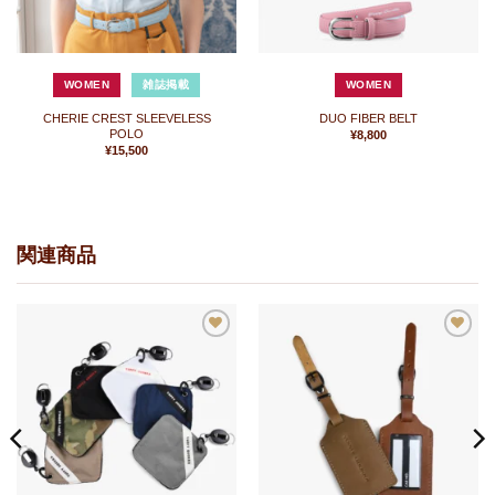
WOMEN
雑誌掲載
WOMEN
CHERIE CREST SLEEVELESS
DUO FIBER BELT
POLO
¥
8,800
¥
15,500
関連商品
お
お
気
気
に
に
入
入
り
り
に
に
追
追
加
加