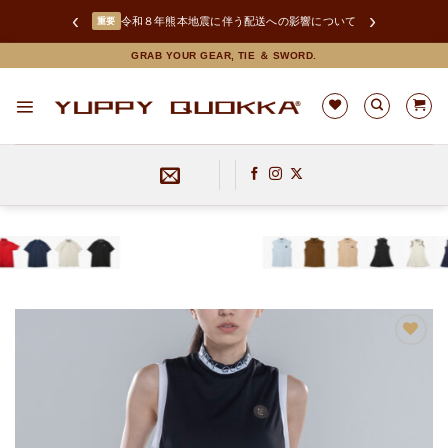
‹
›
LINEお友達追加で限定クーポンGET！
Skip
GRAB YOUR GEAR, TIE ＆ SWORD.
to
content
お気
に入
りに
追加