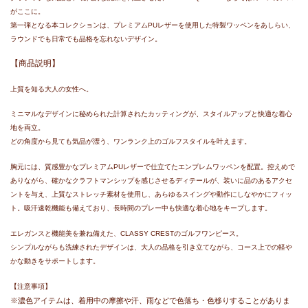
がここに。
第一弾となる本コレクションは、プレミアムPUレザーを使用した特製ワッペンをあしらい、
ラウンドでも日常でも品格を忘れないデザイン。
【商品説明】
上質を知る大人の女性へ。
ミニマルなデザインに秘められた計算されたカッティングが、スタイルアップと快適な着心
地を両立。
どの角度から見ても気品が漂う、ワンランク上のゴルフスタイルを叶えます。
胸元には、質感豊かなプレミアムPUレザーで仕立てたエンブレムワッペンを配置。控えめで
ありながら、確かなクラフトマンシップを感じさせるディテールが、装いに品のあるアクセ
ントを与え、
上質なストレッチ素材を使用し、あらゆるスイングや動作にしなやかにフィッ
ト。吸汗速乾機能も備えており、長時間のプレー中も快適な着心地をキープします。
エレガンスと機能美を兼ね備えた、CLASSY CRESTのゴルフワンピース。
シンプルながらも洗練されたデザインは、大人の品格を引き立てながら、コース上での軽や
かな動きをサポートします。
【注意事項】
※
濃色アイテムは、着用中の摩擦や汗、雨などで色落ち・色移りすることがありま