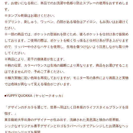
す。お使いになる前に、単品でのお洗濯や色移り防止スプレーの使用をおすすめしま
す。
※
タンブル乾燥はお避けください。
※
プリント、刺しゅう、ワッペン、凸部がある場合はアイロン、もみ洗いはお避けく
ださい。
※
一部の商品では、ポケットの型崩れを防ぐため、後ろポケットを仕付け糸で仮留め
しております。ご使用の際は、ポケットを軽く引っ張ると仕付け糸が浮き上がります
ので、リッパーや小さなハサミを使用し、生地を傷つけないよう注意しながら取り外
してください。
※商品により、若干の個体差が生じます。
※柄の位置、カラーバランスは生地の裁断により異なります。商品をお選びすること
はできませんので、予めご了承ください。
※極力実物に近い色味を再現しておりますが、モニター等の条件により画面上と実物
では色味が異なって見える場合がございます。
■YUPPY QUOKKA（ヤッピークオッカ）
「デザインのチカラを通じて、世界へ羽ばたく日本発のライフスタイルブランドを目
指す。」
東京藝術大学出身のデザイナーが生み出す、洗練された美意識と独自の世界観。
シックなオリジナル番手デザインとロゴをラバーパッチでアレンジしたお洒落なヘッ
ドカバーシリーズを展開。