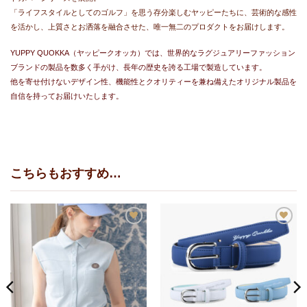
「ライフスタイルとしてのゴルフ」を思う存分楽しむヤッピーたちに、芸術的な感性
を活かし、上質さとお洒落を融合させた、唯一無二のプロダクトをお届けします。
YUPPY QUOKKA（ヤッピークオッカ）では、世界的なラグジュアリーファッション
ブランドの製品を数多く手がけ、長年の歴史を誇る工場で製造しています。
他を寄せ付けないデザイン性、機能性とクオリティーを兼ね備えたオリジナル製品を
自信を持ってお届けいたします。
こちらもおすすめ…
お
お
気
気
に
に
入
入
り
り
に
に
追
追
加
加