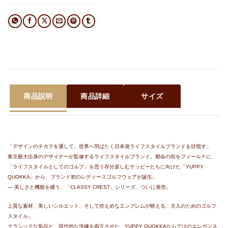
商品説明
商品詳細
サイズ
「デザインのチカラを通して、世界へ羽ばたく日本発ライフスタイルブランドを目指す」
東京藝大出身のデザイナーが監修するライフスタイルブランド。都会の街をフィールドに、
「ライフスタイルとしてのゴルフ」を思う存分楽しむヤッピーたちに向けた「YUPPY
QUOKKA」から、
ブランド初のレディースゴルフウェアが誕生。
― 美しさと機能を纏う、「CLASSY CREST」シリーズ、ついに発売。
上質な素材、美しいシルエット、そして控えめなエンブレムが映える、大人のためのゴルフ
スタイル。
クラシックな気品と、現代的な洗練を両立させた、YUPPY QUOKKAならではのエレガンス