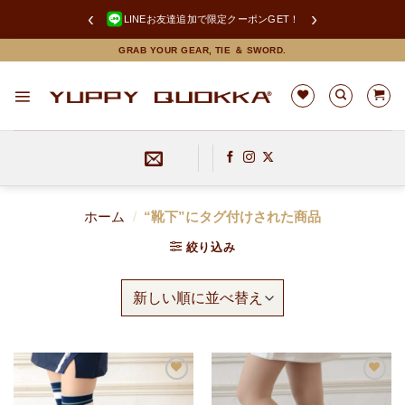
‹
›
LINEお友達追加で限定クーポンGET！
Skip
GRAB YOUR GEAR, TIE ＆ SWORD.
to
content
ホーム
/
“靴下”にタグ付けされた商品
絞り込み
お
お
気
気