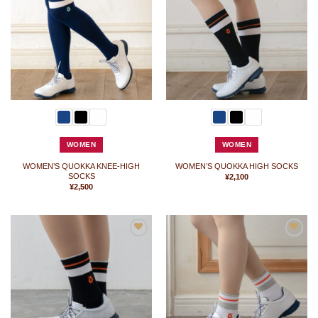
に
に
入
入
り
り
に
に
追
追
加
加
WOMEN
WOMEN
WOMEN’S QUOKKA KNEE-HIGH
WOMEN’S QUOKKA HIGH SOCKS
SOCKS
¥
2,100
¥
2,500
お
お
気
気
に
に
入
入
り
り
に
に
追
追
加
加