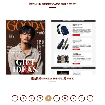
PREMUIM OMBRE CAMO GOLF VEST
雑誌掲載-GOODA 2024年11月 Vol.80
1
2
3
4
5
6
7
8