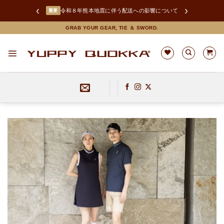
‹
›
LINEお友達追加で限定クーポンGET！
Skip
GRAB YOUR GEAR, TIE ＆ SWORD.
to
content