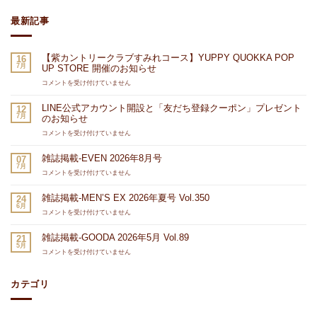
最新記事
【紫カントリークラブすみれコース】YUPPY QUOKKA POP
16
7月
UP STORE 開催のお知らせ
【紫
コメントを受け付けていません
カ
ン
LINE公式アカウント開設と「友だち登録クーポン」プレゼント
12
ト
7月
のお知らせ
リ
ー
LINE
コメントを受け付けていません
ク
公
ラ
式
雑誌掲載-EVEN 2026年8月号
07
ブ
ア
7月
す
カ
雑
コメントを受け付けていません
み
ウ
誌
れ
ン
掲
雑誌掲載-MEN’S EX 2026年夏号 Vol.350
24
コ
ト
載-
6月
ー
開
EVEN
雑
コメントを受け付けていません
ス】
設
2026
誌
YUPPY
と
年
掲
雑誌掲載-GOODA 2026年5月 Vol.89
21
QUOKKA
「友
8
載-
5月
POP
だ
月
MEN’S
雑
コメントを受け付けていません
UP
ち
号
EX
誌
STORE
登
は
2026
掲
開
録
年
載-
カテゴリ
催
ク
夏
GOODA
の
ー
号
2026
お
ポ
Vol.350
年