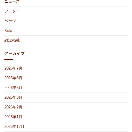
ニュース
知
ン」
は
5
ら
プ
月
せ
レ
Vol.89
フッター
は
ゼ
は
ン
ページ
ト
の
商品
お
知
ら
雑誌掲載
せ
は
アーカイブ
2026年7月
2026年6月
2026年5月
2026年3月
2026年2月
2026年1月
2025年12月