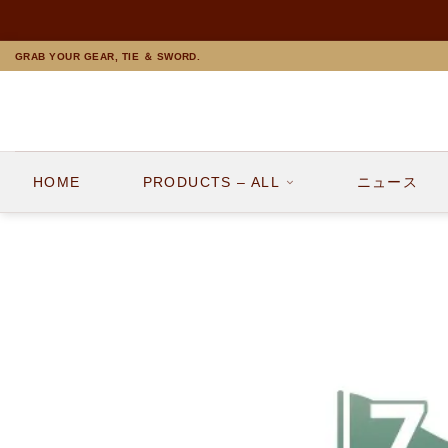
Skip
GRAB YOUR GEAR, TIE ＆ SWORD.
to
content
HOME
PRODUCTS – ALL
ニュース