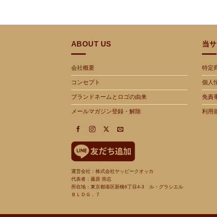
ABOUT US
当サ
会社概要
特定
コンセプト
個人
ブランドネームとロゴの由来
免責
メールマガジン登録・解除
利用
運営会社：株式会社ヤッピークオッカ
代表者：藤原 崇志
所在地：東京都港区新橋
6
丁目
4-3
ル・グラシエル
ＢＬＤＧ．７