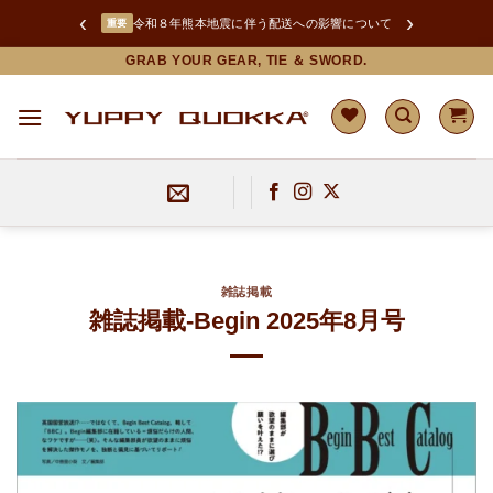
‹
›
令和８年熊本地震に伴う配送への影響について
重要
Skip
GRAB YOUR GEAR, TIE ＆ SWORD.
to
content
雑誌掲載
雑誌掲載-Begin 2025年8月号