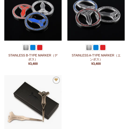
に
に
入
入
り
り
に
に
追
追
加
加
STAINLESS B-TYPE MARKER（デ
STAINLESS A-TYPE MARKER（エ
ボス）
ンボス）
¥
3,400
¥
3,400
お
気
に
入
り
に
追
加