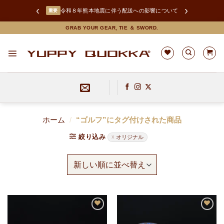
‹
›
令和８年熊本地震に伴う配送への影響について
重要
Skip
GRAB YOUR GEAR, TIE ＆ SWORD.
to
content
ホーム
/
“ゴルフ”にタグ付けされた商品
絞り込み
オリジナル
お
お
気
気