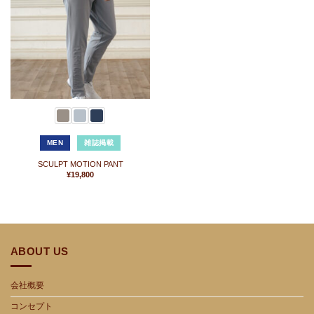
に
入
り
に
追
加
MEN
雑誌掲載
SCULPT MOTION PANT
¥
19,800
ABOUT US
会社概要
コンセプト