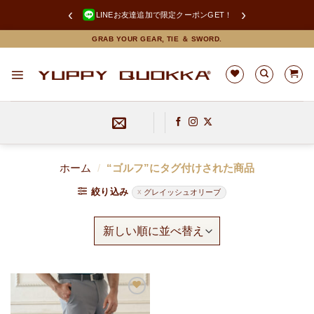
‹
›
LINEお友達追加で限定クーポンGET！
Skip
GRAB YOUR GEAR, TIE ＆ SWORD.
to
content
ホーム
/
“ゴルフ”にタグ付けされた商品
絞り込み
グレイッシュオリーブ
お
気